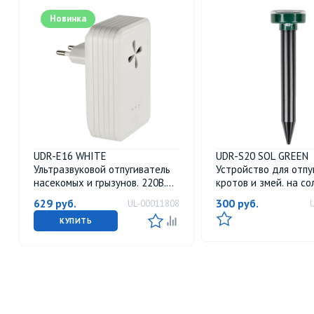
Новинка
UDR-E16 WHITE
UDR-S20 SOL GREEN
Ультразвуковой отпугиватель
Устройство для отпу
насекомых и грызунов. 220В.
кротов и змей. на с
Площадь до 120м2. Две
батарее. Постоянна
629
руб.
300
руб.
UL-00011808
полосы частот. Белый. TM Uniel
вибрации. Аккумулято
IP44. Зеленый. TM Un
КУПИТЬ