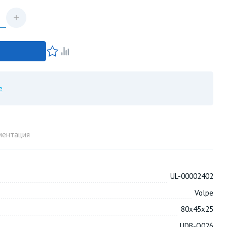
е
ментация
UL-00002402
Volpe
80х45х25
UDB-Q026