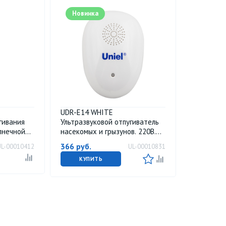
Новинка
UDR-E14 WHITE
гивания
Ультразвуковой отпугиватель
олнечной
насекомых и грызунов. 220В.
я частота
Площадь до 120м2. Белый. TM
366
руб.
UL-00010412
UL-00010831
р в-к.
Uniel
iel
КУПИТЬ