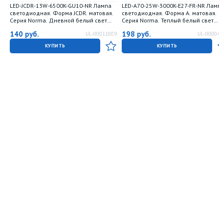
LED-JCDR-13W-6500K-GU10-NR Лампа
LED-A70-25W-3000K-E27-FR-NR Лам
светодиодная. Форма JCDR. матовая.
светодиодная. Форма A. матовая.
Серия Norma. Дневной белый свет
Серия Norma. Теплый белый свет
6500K. Картон. ТМ Volpe
3000K. Картон. ТМ Volpe
140
руб.
198
руб.
UL-00011009
UL-0000
КУПИТЬ
КУПИТЬ