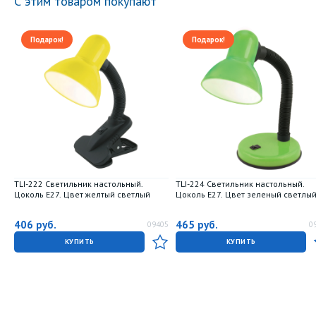
С этим товаром покупают
Подарок!
Подарок!
TLI-222 Светильник настольный.
TLI-224 Светильник настольный.
Цоколь E27. Цвет желтый светлый
Цоколь E27. Цвет зеленый светлы
406
руб.
465
руб.
09405
0
КУПИТЬ
КУПИТЬ