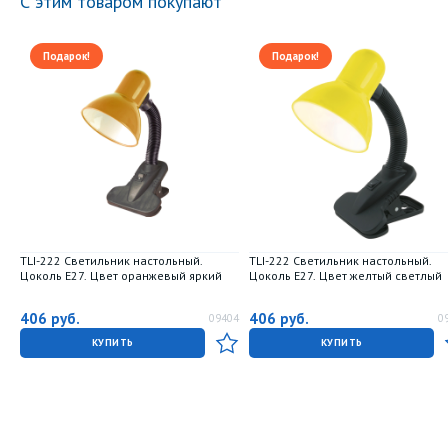
С этим товаром покупают
Подарок!
Подарок!
TLI-222 Светильник настольный.
TLI-222 Светильник настольный.
Цоколь E27. Цвет оранжевый яркий
Цоколь E27. Цвет желтый светлый
406
руб.
406
руб.
09404
0
КУПИТЬ
КУПИТЬ