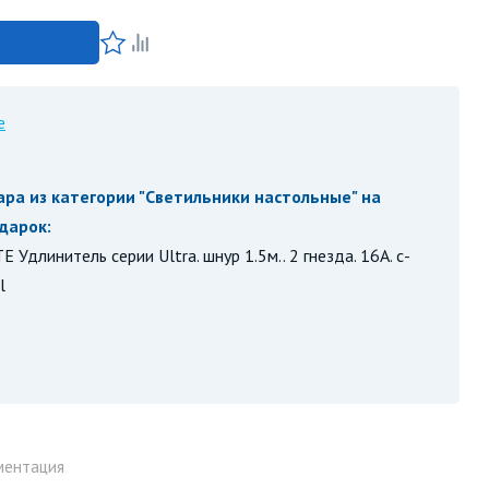
е
ара из категории "
Светильники настольные
" на
одарок:
 Удлинитель серии Ultra. шнур 1.5м.. 2 гнезда. 16A. с-
l
ментация