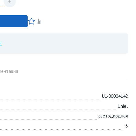
е
ментация
UL-00004142
Uniel
светодиодная
3