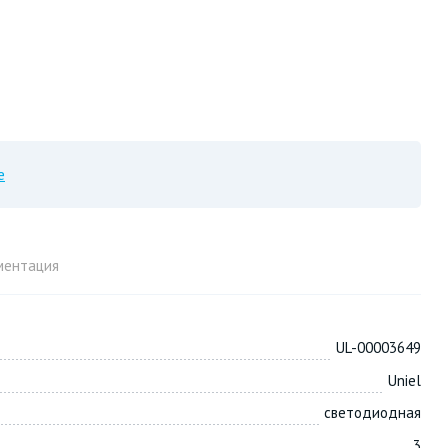
е
ментация
UL-00003649
Uniel
светодиодная
3