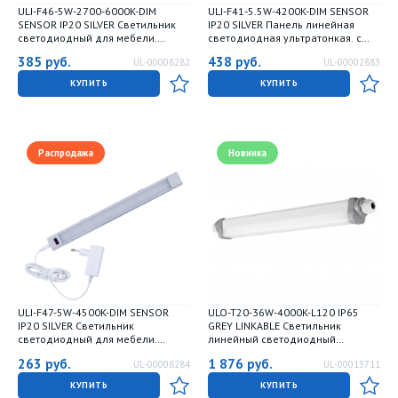
ULI-F46-5W-2700-6000K-DIM
ULI-F41-5.5W-4200K-DIM SENSOR
SENSOR IP20 SILVER Светильник
IP20 SILVER Панель линейная
светодиодный для мебели.
светодиодная ультратонкая. с
300x30x11.5мм. 400Lm. ТМ Uniel
бесконтактным выключателем.
385
руб.
438
руб.
UL-00008282
UL-00002883
300х53х14мм. 280Lm.
Серебристый. ТМ Uniel
КУПИТЬ
КУПИТЬ
Распродажа
Новинка
ULI-F47-5W-4500K-DIM SENSOR
ULO-T20-36W-4000K-L120 IP65
IP20 SILVER Светильник
GREY LINKABLE Светильник
светодиодный для мебели.
линейный светодиодный
300x30x11.5мм. 400Lm. ТМ Uniel
накладной-подвесной.
263
руб.
1 876
руб.
UL-00008284
UL-00013711
соединяемый. Белый свет 4000K.
4320 Лм. Цвет серый. ТМ Uniel
КУПИТЬ
КУПИТЬ