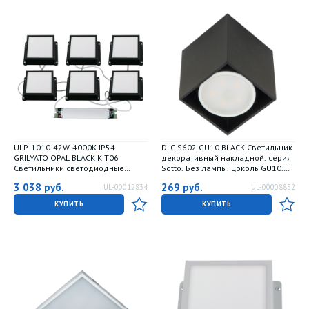
ULP-1010-42W-4000K IP54
DLC-S602 GU10 BLACK Светильник
GRILYATO OPAL BLACK KIT06
декоративный накладной. серия
Светильники светодиодные
Sotto. Без лампы. цоколь GU10.
потолочные встраиваемые.
Металл. Черный. TM Fametto
3 038
руб.
269
руб.
UL-00012834
UL-00008852
комплект из 6 штук. Белый свет
4000K. 3780Лм. Для ячеек
КУПИТЬ
КУПИТЬ
100x100мм. Корпус черный. В
комплекте с и-п. ТМ Uniel