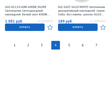
ULO-DL120-40W-4000K SILVER
DLC-S607 GU10 WHITE Светильник
Светильник светодиодный
декоративный накладной. серия
накладной. Белый свет 4000K.
Sotto. Без лампы. цоколь GU10.
Корпус серебристый. ТМ Uniel
Металл. Белый. TM Fametto
1 081
руб.
189
руб.
UL-00008070
UL-00008862
КУПИТЬ
КУПИТЬ
1
2
3
4
5
6
7