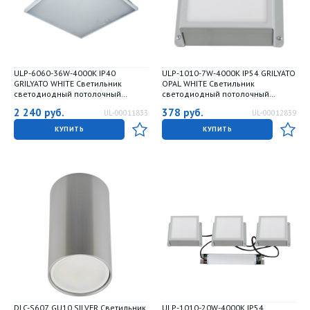
ULP-6060-36W-4000К IP40
ULP-1010-7W-4000K IP54 GRILYATO
GRILYATO WHITE Светильник
OPAL WHITE Светильник
светодиодный потолочный
светодиодный потолочный
универсальный. Белый свет
встраиваемый. Белый свет 4000K.
2 240
руб.
378
руб.
UL-00011833
UL-00012839
4000K. 3520Лм. 588X588x25мм.
630Лм. Для ячеек 100x100мм.
Корпус белый. В комплекте с и-п.
Корпус белый. В комплекте с и-п.
КУПИТЬ
КУПИТЬ
ТМ Uniel
ТМ Uniel
DLC-S607 GU10 SILVER Светильник
ULP-1010-20W-4000K IP54