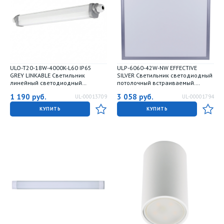
ULO-T20-18W-4000K-L60 IP65
ULP-6060-42W-NW EFFECTIVE
GREY LINKABLE Светильник
SILVER Светильник светодиодный
линейный светодиодный
потолочный встраиваемый.
накладной-подвесной.
Белый свет 4000K. Корпус
1 190
руб.
3 058
руб.
UL-00013709
UL-00001794
соединяемый. Белый свет 4000K.
серебристый. В комплекте с и-п.
2160 Лм. Цвет серый. ТМ Uniel
ТМ Uniel.
КУПИТЬ
КУПИТЬ