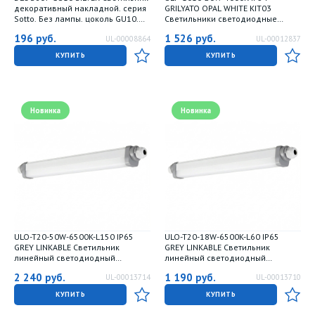
декоративный накладной. серия
GRILYATO OPAL WHITE KIT03
Sotto. Без лампы. цоколь GU10.
Светильники светодиодные
Металл. Серебро. TM Fametto
потолочные встраиваемые.
196
руб.
1 526
руб.
UL-00008864
UL-00012837
комплект из 3 штук. Белый свет
4000K. 1800Лм. Для ячеек
КУПИТЬ
КУПИТЬ
100x100мм. Корпус белый. В
комплекте с и-п. ТМ Uniel
Новинка
Новинка
ULO-T20-50W-6500K-L150 IP65
ULO-T20-18W-6500K-L60 IP65
GREY LINKABLE Светильник
GREY LINKABLE Светильник
линейный светодиодный
линейный светодиодный
накладной-подвесной.
накладной-подвесной.
2 240
руб.
1 190
руб.
UL-00013714
UL-00013710
соединяемый. Дневной свет
соединяемый. Дневной свет
6500K. 6000 Лм. Цвет серый. ТМ
6500K. 2160 Лм. Цвет серый. ТМ
КУПИТЬ
КУПИТЬ
Uniel
Uniel