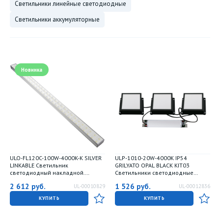
светильники линейные светодиодные
светильники аккумуляторные
Новинка
ULO-FL120C-100W-4000K-K SILVER
ULP-1010-20W-4000K IP54
LINKABLE Светильник
GRILYATO OPAL BLACK KIT03
светодиодный накладной.
Светильники светодиодные
соединяемый. Белый свет 4000K.
потолочные встраиваемые.
2 612
руб.
1 526
руб.
UL-00010829
UL-00012836
Корпус серебристый. Угол 120
комплект из 3 штук. Белый свет
градусов. ТМ Uniel
4000K. 1800Лм. Для ячеек
КУПИТЬ
КУПИТЬ
100x100мм. Корпус черный. В
комплекте с и-п. ТМ Uniel