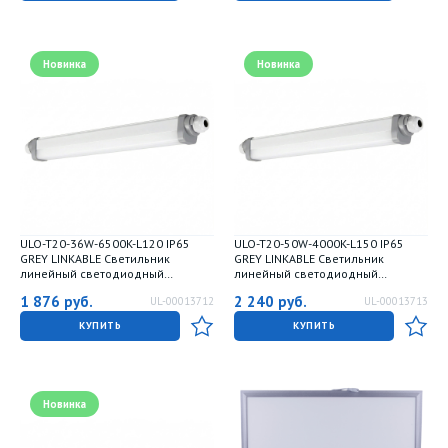
Новинка
Новинка
ULO-T20-36W-6500K-L120 IP65
ULO-T20-50W-4000K-L150 IP65
GREY LINKABLE Светильник
GREY LINKABLE Светильник
линейный светодиодный
линейный светодиодный
накладной-подвесной.
накладной-подвесной.
1 876
руб.
2 240
руб.
UL-00013712
UL-00013713
соединяемый. Дневной свет
соединяемый. Белый свет 4000K.
6500K. 4320 Лм. Цвет серый. ТМ
6000 Лм. Цвет серый. ТМ Uniel
КУПИТЬ
КУПИТЬ
Uniel
Новинка