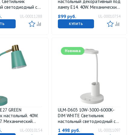
 Светильник
настольный декоративный под
ый светодиодный с
лампу Е14. 40W. Механический
дной зарядкой
выключатель. Розовый. ТМ
.
899
руб.
UL-00011288
UL-00010754
. Сенсорный
Uniel
ль. Диммер. Черный.
ТЬ
КУПИТЬ
Новинка
 E27 GREEN
ULM-D603 10W-3000-6000K-
к настольный. 40W.
DIM WHITE Светильник
7. Механический
настольный светодиодный с
ль. Зелёный. ТМ
подставкой под канцелярские
.
1 498
руб.
UL-00010154
UL-00011097
принадлежности. Сенсорный