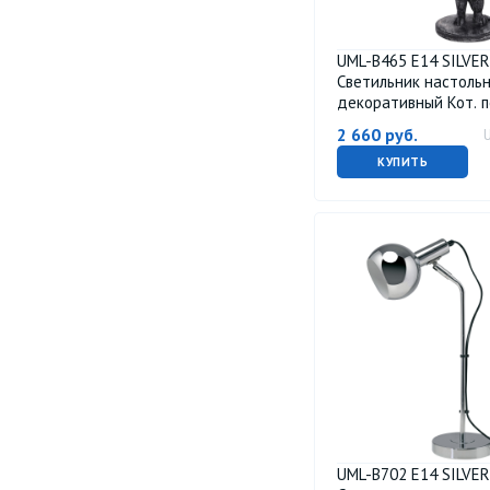
UML-B465 E14 SILVE
Светильник настоль
декоративный Кот. 
E14. 40W. Механичес
2 660
руб.
выключатель. Сереб
черный. ТМ Uniel
КУПИТЬ
UML-B702 E14 SILVER