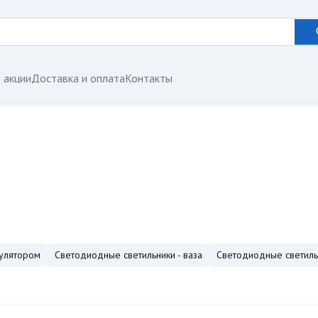
 акции
Доставка и оплата
Контакты
мулятором
светодиодные светильники - ваза
светодиодные светиль