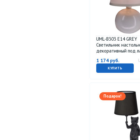
UML-B303 E14 GREY
Светильник настоль
декоративный под л
40W. Механический
1 174
руб.
выключатель. Серый.
КУПИТЬ
Подарок!