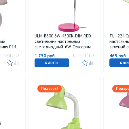
ULM-B600 6W-4500K-DIM RED
TLI-224 С
ный
Светильник настольный
настольны
ампу Е14.
светодиодный. 6W. Сенсорный
зеленый с
выключатель. Диммер.
1 750
руб.
465
руб.
UL-00012428
UL-00010148
 ТМ Uniel
Розовый. ТМ Uniel
КУПИТЬ
КУПИ
Подарок!
Подаро