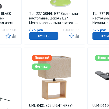
R-BLACK
TLI-227 GREEN E27 Светильник
TLI-227 P
ный
настольный. Цоколь Е27.
настольны
под лампу
Механический выключатель.
Механиче
кий
Зеленый. ТМ Uniel.
Розовый. Т
623
руб.
623
руб.
UL-00013444
UL-00001811
ристый-
КУПИТЬ
КУПИ
Подарок!
Новинк
Новинка
UML-B401 E27 LIGHT GREY-
ULM-D110