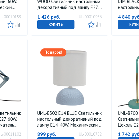
ый. 60W.
WOOD Светильник настольный
DIM BLACK
ческий
декоративный под лампу Е27.
настольн
ристый. ТМ
40W. Механический
беспрово
1 426
руб.
4 840
руб
UL-00010159
UL-00010956
выключатель. Светло-серый.
телефонов
ТМ Uniel
выключате
КУПИТЬ
КУПИ
TM Uniel
Подарок!
Светильник
UML-B302 E14 BLUE Светильник
UML-B700
27. 60W.
настольный декоративный под
Светильни
чатель.
лампу Е14. 40W. Механический
Цоколь Е2
el
выключатель. Синий. ТМ Uniel
выключате
899
руб.
1 742
руб
UL-00011102
UL-00010752
Uniel