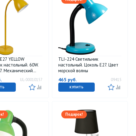
 E27 YELLOW
TLI-224 Светильник
к настольный. 60W.
настольный. Цоколь E27. Цвет
7. Механический
морской волны
ль. Желтый. ТМ
.
465
руб.
UL-00010157
09415
ТЬ
КУПИТЬ
к!
Подарок!