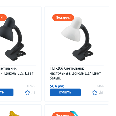
к!
Подарок!
ветильник
TLI-206 Светильник
й. Цоколь E27. Цвет
настольный. Цоколь E27. Цвет
белый.
504
руб.
02460
02464
ТЬ
КУПИТЬ
Подарок!