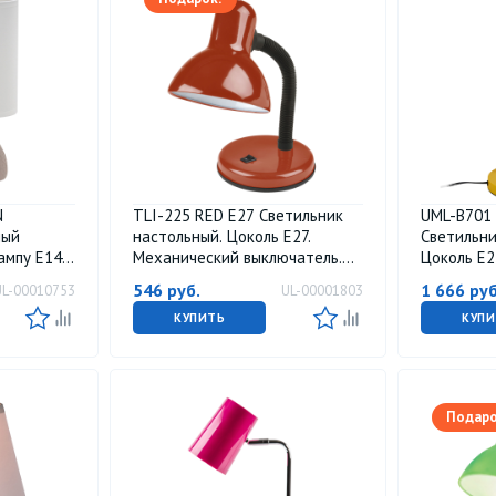
N
TLI-225 RED E27 Светильник
UML-B701
ный
настольный. Цоколь Е27.
Светильни
ампу Е14.
Механический выключатель.
Цоколь Е2
Красный. ТМ Uniel.
выключате
546
руб.
1 666
руб
UL-00010753
UL-00001803
невый. ТМ
Uniel
КУПИТЬ
КУПИ
Подаро