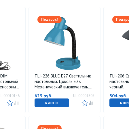
Подарок!
Подаро
-DIM
TLI-226 BLUE E27 Светильник
TLI-206 С
астольный
настольный. Цоколь Е27.
настольны
Сенсорный
Механический выключатель.
черный.
. Черный.
Синий. ТМ Uniel.
623
руб.
504
руб.
UL-00010146
UL-00001807
КУПИТЬ
КУПИ
Подарок!