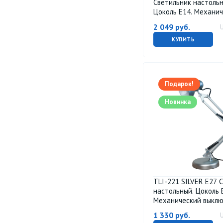
Светильник настольн
Цоколь Е14. Механи
выключатель. Сереб
2 049
руб.
Uniel
КУПИТЬ
Подарок!
Новинка
TLI-221 SILVER E27 
настольный. Цоколь Е
Механический выклю
Серебристый. ТМ Uni
1 330
руб.