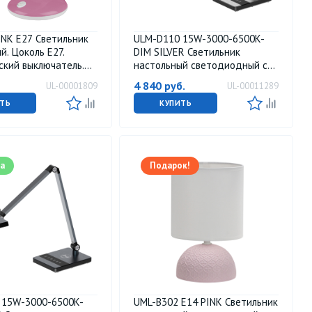
INK E27 Светильник
ULM-D110 15W-3000-6500K-
й. Цоколь Е27.
DIM SILVER Светильник
ский выключатель.
настольный светодиодный с
М Uniel.
беспроводной зарядкой
4 840
руб.
UL-00001809
UL-00011289
телефонов. Сенсорный
выключатель. Диммер.
ТЬ
КУПИТЬ
Серебристый. TM Uniel
а
Подарок!
 15W-3000-6500K-
UML-B302 E14 PINK Светильник