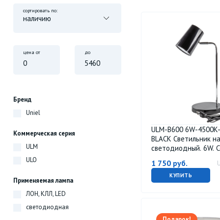
сортировать по:
цена от
до
Бренд
Uniel
ULM-B600 6W-4500K
Коммерческая серия
BLACK Светильник н
ULM
светодиодный. 6W. 
выключатель. Диммер
ULO
1 750
руб.
ТМ Uniel
КУПИТЬ
Применяемая лампа
ЛОН, КЛЛ, LED
светодиодная
Подарок!