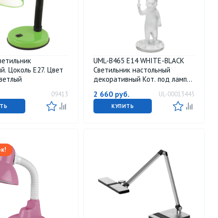
ветильник
UML-B465 E14 WHITE-BLACK
й. Цоколь E27. Цвет
Светильник настольный
ветлый
декоративный Кот. под лампу
Е14. 40W. Механический
2 660
руб.
09413
UL-00013445
выключатель. Белый-черный.
ТМ Uniel
ТЬ
КУПИТЬ
к!