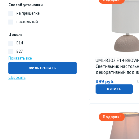
Способ установки
на прищепке
настольный
Цоколь
E14
E27
Показать все
UML-B302 E14 BROW
Светильник настоль
декоративный под л
Cбросить
40W. Механический
899
руб.
выключатель. Корич
Uniel
КУПИТЬ
Подарок!