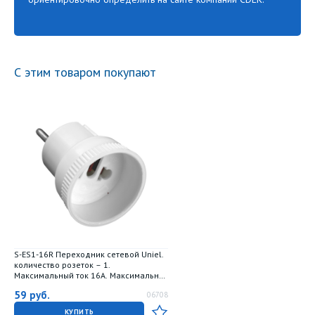
С этим товаром покупают
S-ES1-16R Переходник сетевой Uniel.
количество розеток – 1.
Максимальный ток 16А. Максимальная
мощность нагрузки – 3500Ватт. без
59
руб.
06708
заземления. упаковка – пакет
КУПИТЬ