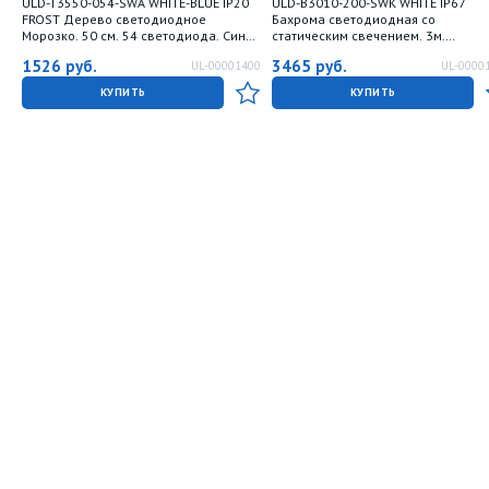
ULD-T3550-054-SWA WHITE-BLUE IP20
ULD-B3010-200-SWK WHITE IP67
FROST Дерево светодиодное
Бахрома светодиодная со
Морозко. 50 см. 54 светодиода. Синий
статическим свечением. 3м.
и белый свет. Провод белый. TM
Соединяемая. 200 светодиодов.
1526
руб.
3465
руб.
UL-00001400
UL-0000
Uniel.
Белый свет. Провод белый. TM Unie
КУПИТЬ
КУПИТЬ