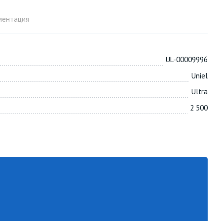
ментация
UL-00009996
Uniel
Ultra
2 500