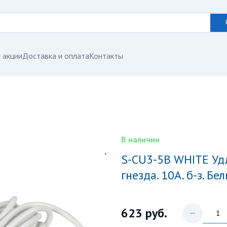
 акции
Доставка и оплата
Контакты
В наличии
S-CU3-5B WHITE Удлинитель серии Ultra. шнур 5м.. 3
гнезда. 10A. б-з. Бе
623
руб.