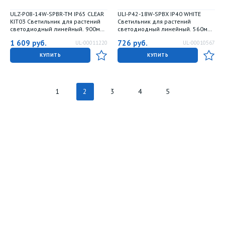
ULZ-P08-14W-SPBR-TM IP65 CLEAR
ULI-P42-18W-SPBX IP40 WHITE
KIT03 Светильник для растений
Светильник для растений
светодиодный линейный. 900мм.
светодиодный линейный. 560мм.
Пластик. Спектр для рассады и
выкл. на корпусе. Алюминий.
1 609
руб.
726
руб.
UL-00011220
UL-00010567
досвечивания в период роста. В
Спектр с дальним красным для
составе набора из 3-х штук. с
рассады и досвечивания в
КУПИТЬ
КУПИТЬ
таймером. TM ФитоЛето
период роста. TM Uniel
1
2
3
4
5