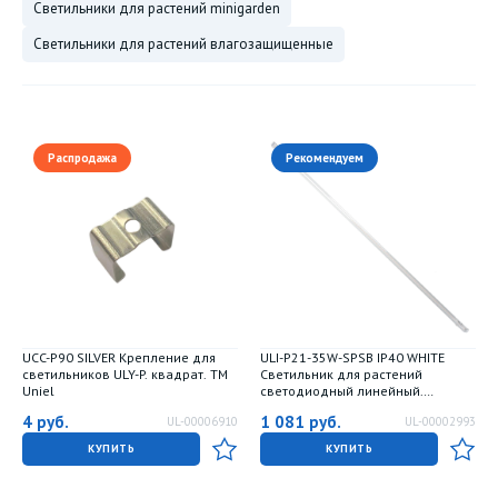
светильники для растений minigarden
светильники для растений влагозащищенные
Распродажа
Рекомендуем
UCC-P90 SILVER Крепление для
ULI-P21-35W-SPSB IP40 WHITE
светильников ULY-P. квадрат. TM
Светильник для растений
Uniel
светодиодный линейный.
1150мм. выкл. на корпусе. Спектр
4
руб.
1 081
руб.
UL-00006910
UL-00002993
для рассады и цветения. TM Uniel
КУПИТЬ
КУПИТЬ