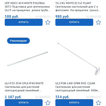
UFP-M02C-450 WHITE POLYBAG
TLI-281 WHITE E27x2 PLANT
SET2 Подставка для светильника
Светильник настольный для 2-х
ULI-P. на прищепке. длина трубки
фитоламп. На прищепке. Цоколь
450мм. набор из 2шт. Белая. ТM
E27. Белый. ТМ ФитоЛето
388
руб.
980
руб.
UL-00010111
UL-00010305
ФитоЛето
КУПИТЬ
КУПИТЬ
Рекомендуем
ULI-P33-35W-SPLX IP40 WHITE
ULZ-P08-14W-SPBR IP65 CLEAR
Светильник для растений
Светильник для растений
светодиодный линейный.
светодиодный линейный. 900мм.
1150мм. выкл. на корпусе.
Пластик. Спектр для рассады и
1 187
руб.
534
руб.
UL-00010527
UL-00011217
Алюминий. Спектр с дальним
досвечивания в период роста.
красным для фотосинтеза. TM
TM ФитоЛето
КУПИТЬ
КУПИТЬ
Uniel