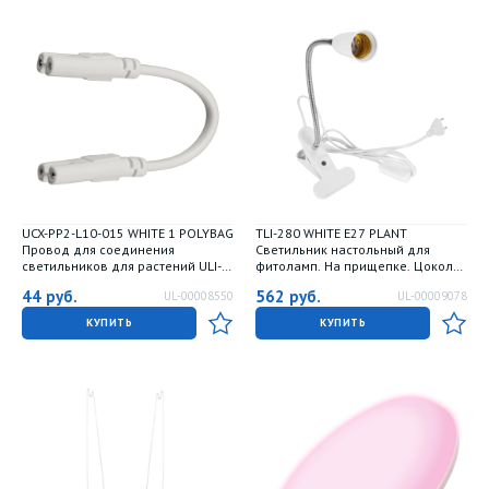
UCX-PP2-L10-015 WHITE 1 POLYBAG
TLI-280 WHITE E27 PLANT
Провод для соединения
Светильник настольный для
светильников для растений ULI-P.
фитоламп. На прищепке. Цоколь
15 см. Белый. ТМ Uniel
E27. Белый. ТМ ФитоЛето
44
руб.
562
руб.
UL-00008550
UL-00009078
КУПИТЬ
КУПИТЬ