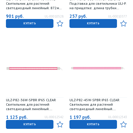
Светильник для растений
Подставка для светильника ULI-P.
светодиодный линейный. 872мм.
на прищепке. длина трубки
выкл. на корпусе. Алюминий.
600мм. Белая. ТM ФитоЛето
901
руб.
257
руб.
UL-00010528
UL-00010377
Спектр с дальним красным для
рассады и досвечивания в
КУПИТЬ
КУПИТЬ
период роста. TM Uniel
ULZ-P82-36W-SPBR IP65 CLEAR
ULZ-P82-45W-SPBR IP65 CLEAR
Светильник для растений
Светильник для растений
светодиодный линейный.
светодиодный линейный.
1200мм. Пластик. Спектр для
1500мм. Пластик. Спектр для
1 125
руб.
1 197
руб.
UL-00012542
UL-00012543
рассады и досвечивания в
рассады и досвечивания в
период роста. TM ФитоЛето
период роста. TM ФитоЛето
КУПИТЬ
КУПИТЬ