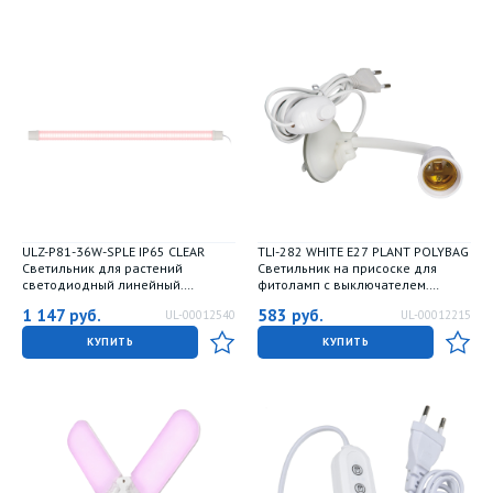
ULZ-P81-36W-SPLE IP65 CLEAR
TLI-282 WHITE E27 PLANT POLYBAG
Светильник для растений
Светильник на присоске для
светодиодный линейный.
фитоламп с выключателем.
1200мм. Пластик. Спектр для
Цоколь E27. Белый. ТМ ФитоЛето
1 147
руб.
583
руб.
UL-00012540
UL-00012215
фотосинтеза. TM ФитоЛето
КУПИТЬ
КУПИТЬ