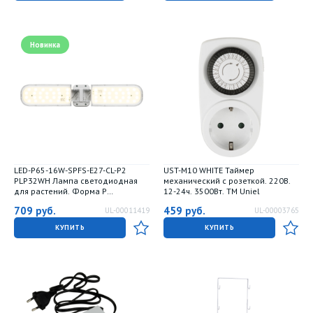
Новинка
LED-P65-16W-SPFS-E27-CL-P2
UST-M10 WHITE Таймер
PLP32WH Лампа светодиодная
механический с розеткой. 220В.
для растений. Форма P
12-24ч. 3500Вт. ТМ Uniel
лепестковая. прозрачная. Спектр
709
руб.
459
руб.
UL-00011419
UL-00003765
для фотосинтеза с высокой
цветопередачей. Картон. ТМ
КУПИТЬ
КУПИТЬ
Uniel