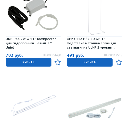
UDN-P44-2W WHITE Компрессор
UFP-G11A H65-50 WHITE
для гидропоники. Белый. TM
Подставка металлическая для
Uniel
светильника ULI-P. 2 уровня.
высота 650 мм. Белая. TM Uniel
702
руб.
491
руб.
UL-00004490
UL-00012539
КУПИТЬ
КУПИТЬ