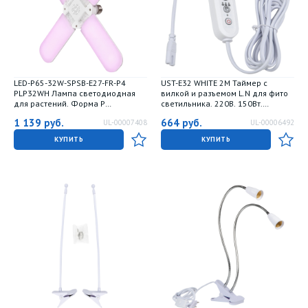
LED-P65-32W-SPSB-E27-FR-P4
UST-E32 WHITE 2M Таймер с
PLP32WH Лампа светодиодная
вилкой и разъемом L.N для фито
для растений. Форма P
светильника. 220В. 150Вт.
лепестковая. матовая. Спектр для
Провод 2 метра. ТМ Uniel
1 139
руб.
664
руб.
UL-00007408
UL-00006492
рассады и цветения. Картон. ТМ
Uniel
КУПИТЬ
КУПИТЬ