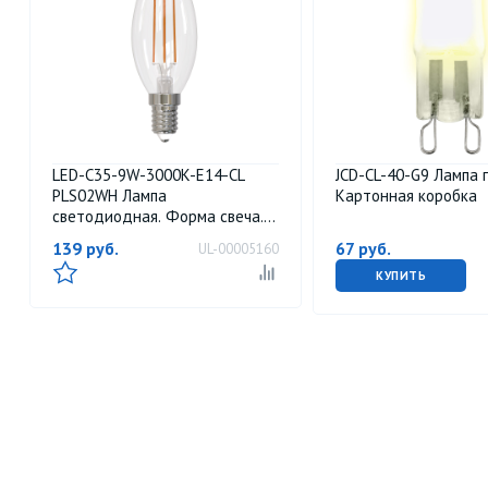
LED-C35-9W-3000K-E14-CL
JCD-CL-40-G9 Лампа 
PLS02WH Лампа
Картонная коробка
светодиодная. Форма свеча.
прозрачная. Серия Sky. Теплый
139
руб.
67
руб.
UL-00005160
белый свет 3000К. Картон. ТМ
Uniel.
КУПИТЬ