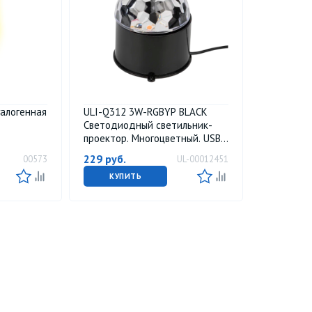
галогенная
ULI-Q312 3W-RGBYP BLACK
Светодиодный светильник-
проектор. Многоцветный. USB
провод в-к. Черный. ТМ Volpe
229
руб.
00573
UL-00012451
КУПИТЬ