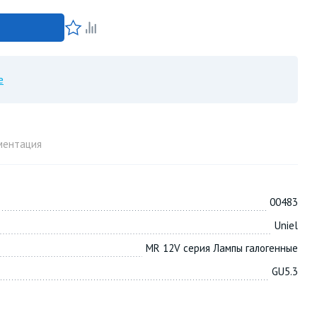
е
ментация
00483
Uniel
MR 12V серия Лампы галогенные
GU5.3