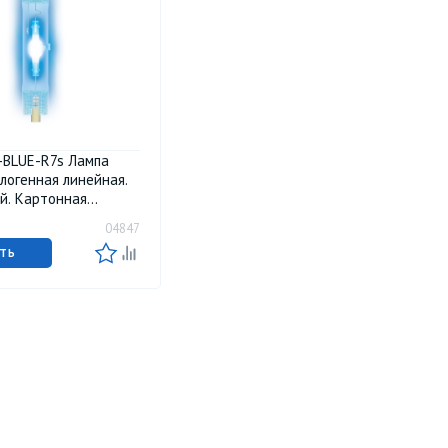
-BLUE-R7s Лампа
логенная линейная.
й. Картонная
04847
ТЬ