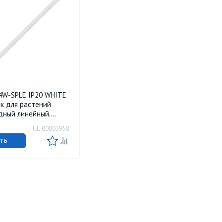
4W-SPLE IP20 WHITE
к для растений
дный линейный.
л. на корпусе.
UL-00003958
Спектр для
за. TM Uniel
ТЬ