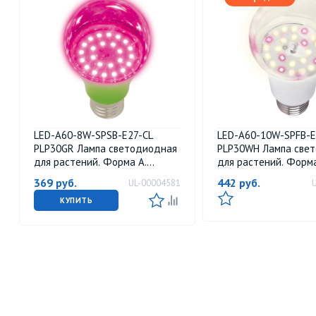
LED-A60-8W-SPSB-E27-CL
LED-A60-10W-SPFB-E
PLP30GR Лампа светодиодная
PLP30WH Лампа све
для растений. Форма A.
для растений. Форма
прозрачная. Спектр для
прозрачная. Спектр 
369
руб.
442
руб.
UL-00004581
рассады и цветения. Картон.
фотосинтеза. Карто
ТМ ФитоЛето
Uniel
КУПИТЬ