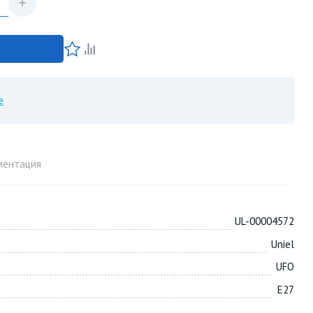
е
ментация
UL-00004572
Uniel
UFO
E27