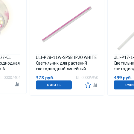
27-CL
ULI-P28-11W-SPSB IP20 WHITE
ULI-P17-1
тодиодная
Светильник для растений
Светильни
 A.
светодиодный линейный.
светодио
для
570мм. выкл. на корпусе.
870мм. вык
378
руб.
499
руб.
UL-00007404
UL-00005950
н. ТМ
Пластик. Спектр для рассады и
Пластик. 
цветения. TM ФитоЛето
фотосинте
КУПИТЬ
КУПИ