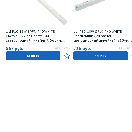
ULI-P10-18W-SPFR IP40 WHITE
ULI-P32-18W-SPLX IP40 WHITE
Светильник для растений
Светильник для растений
светодиодный линейный. 560мм.
светодиодный линейный. 560мм.
выкл. на корпусе. Спектр для
выкл. на корпусе. Алюминий. Спект
867
руб.
726
руб.
UL-00002258
UL-0001
фотосинтеза. TM Uniel
дальним красным для фотосинтеза
TM Uniel
КУПИТЬ
КУПИТЬ