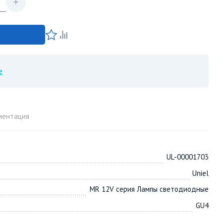
е
ментация
UL-00001703
Uniel
MR 12V серия Лампы светодиодные
GU4