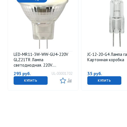
LED-MR11-3W-WW-GU4-220V
JC-12-20-G4 Лампа г
GLZ21TR Лампа
Картонная коробка
светодиодная. 220V.
Прозрачная. Теплый белый
293
руб.
35
руб.
UL-00001702
свет 3000K. Картон. ТМ Uniel.
КУПИТЬ
КУПИТЬ