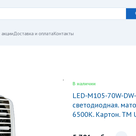
 акции
Доставка и оплата
Контакты
В наличии
LED-M105-70W-DW-E40-FR ALV02WH Лампа
светодиодная. мато
6500K. Картон. ТМ 