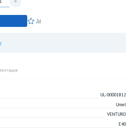
е
ментация
UL-00001812
Uniel
VENTURO
E40