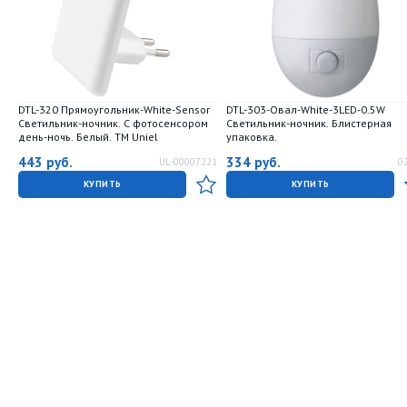
DTL-320 Прямоугольник-White-Sensor
DTL-303-Овал-White-3LED-0.5W
Светильник-ночник. С фотосенсором
Светильник-ночник. Блистерная
день-ночь. Белый. ТМ Uniel
упаковка.
443
руб.
334
руб.
UL-00007221
0
КУПИТЬ
КУПИТЬ