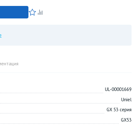
е
ментация
UL-00001669
Uniel
GX 53 серия
GX53