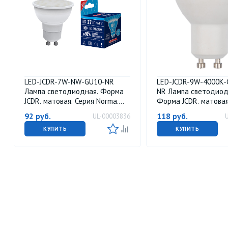
LED-JCDR-7W-NW-GU10-NR
LED-JCDR-9W-4000K-
Лампа светодиодная. Форма
NR Лампа светодиод
JCDR. матовая. Серия Norma.
Форма JCDR. матовая
Белый свет 4000K. Картон. ТМ
Norma. Белый свет 40
92
руб.
118
руб.
UL-00003836
Volpe
свечения 38. Картон
КУПИТЬ
КУПИТЬ