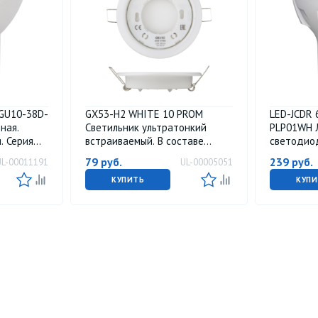
GU10-38D-
GX53-H2 WHITE 10 PROM
LED-JCDR
ная.
Светильник ультратонкий
PLP01WH 
. Серия
встраиваемый. В составе
светодио
00K. Угол
набора из 10шт. Корпус белый.
Форма JCD
79
руб.
239
руб.
UL-00011191
UL-00005051
. ТМ Volpe
Картон. TM Uniel.
ЯРКАЯ. Бе
Картон. Т
КУПИТЬ
КУПИ