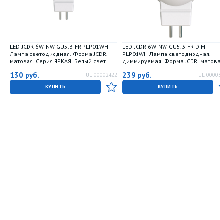
LED-JCDR 6W-NW-GU5.3-FR PLP01WH
LED-JCDR 6W-NW-GU5.3-FR-DIM
Лампа светодиодная. Форма JCDR.
PLP01WH Лампа светодиодная.
матовая. Серия ЯРКАЯ. Белый свет
диммируемая. Форма JCDR. матова
4000K. Картон. ТМ Uniel
Серия ЯРКАЯ. Белый свет 4000K.
130
руб.
239
руб.
UL-00002422
UL-0000
Картон. ТМ Uniel
КУПИТЬ
КУПИТЬ