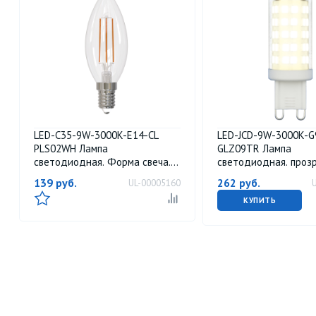
LED-C35-9W-3000K-E14-CL
LED-JCD-9W-3000K-G
PLS02WH Лампа
GLZ09TR Лампа
светодиодная. Форма свеча.
светодиодная. прозр
прозрачная. Серия Sky. Теплый
Теплый белый свет 3
139
руб.
262
руб.
UL-00005160
белый свет 3000К. Картон. ТМ
Картон. ТМ Uniel.
Uniel.
КУПИТЬ