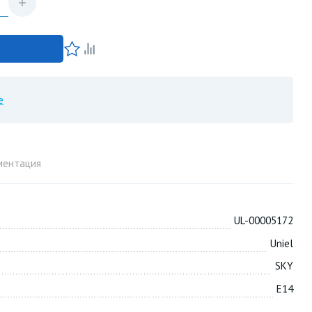
е
ментация
UL-00005172
Uniel
SKY
E14