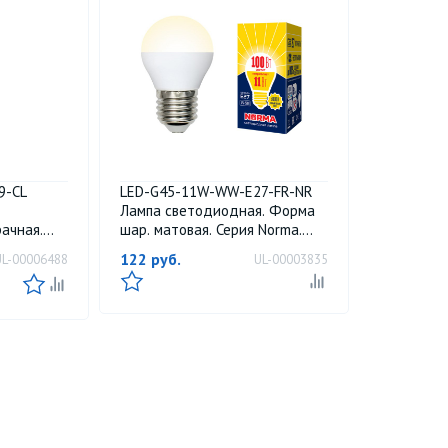
9-CL
LED-G45-11W-WW-E27-FR-NR
Лампа светодиодная. Форма
ачная.
шар. матовая. Серия Norma.
000К.
Теплый белый свет 3000K.
122
руб.
UL-00006488
UL-00003835
Картон. ТМ Volpe