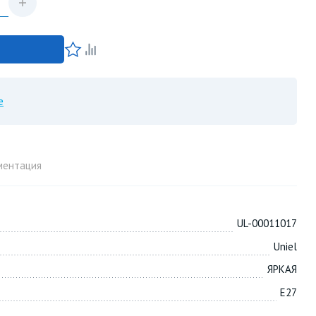
е
ментация
UL-00011017
Uniel
ЯРКАЯ
E27