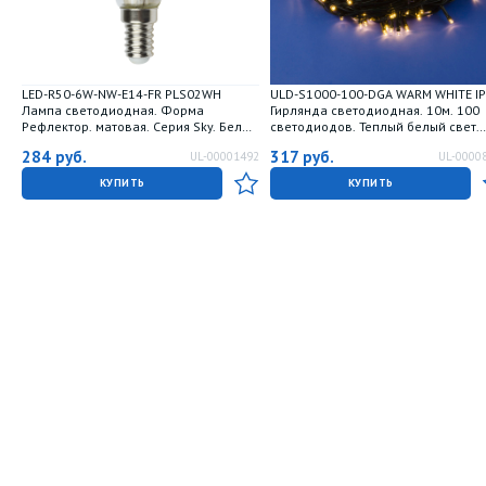
LED-R50-6W-NW-E14-FR PLS02WH
ULD-S1000-100-DGA WARM WHITE I
Лампа светодиодная. Форма
Гирлянда светодиодная. 10м. 100
Рефлектор. матовая. Серия Sky. Белый
светодиодов. Теплый белый свет.
свет. Картон. ТМ Uniel.
Провод зеленый. ТМ Uniel
284
руб.
317
руб.
UL-00001492
UL-0000
КУПИТЬ
КУПИТЬ