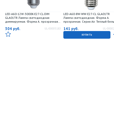
LED-A60-12W-3000K-E27-CL-DIM
LED-A60-8W-WW-E27-CL GLA01TR
GLA01TR Лампа светодиодная
Лампа светодиодная. Форма A.
диммируемая. Форма А. прозрачная.
прозрачная. Серия Air. Теплый бел
Серия Air. Теплый белый свет 3000K.
свет 3000K. Картон. ТМ Uniel
304
руб.
141
руб.
UL-00005183
UL-0000
Картон. ТМ Uniel.
КУПИТЬ