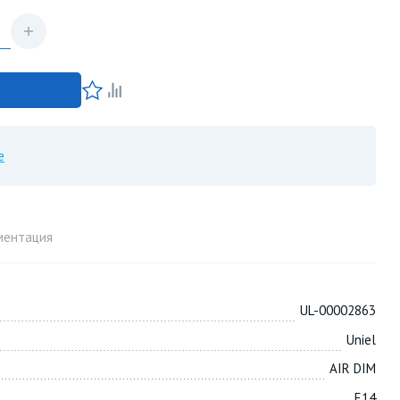
е
ментация
UL-00002863
Uniel
AIR DIM
E14