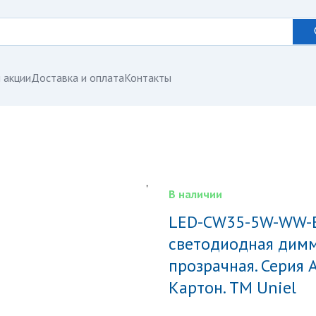
 акции
Доставка и оплата
Контакты
В наличии
LED-CW35-5W-WW-E14-CL-DIM GLA01TR Лампа
светодиодная димм
прозрачная. Серия A
Картон. ТМ Uniel