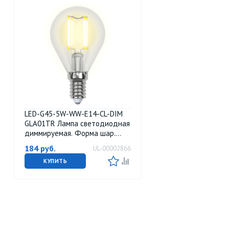
LED-G45-5W-WW-E14-CL-DIM
GLA01TR Лампа светодиодная
диммируемая. Форма шар.
прозрачная. Серия Air. Теплый
184
руб.
UL-00002866
белый свет 3000K. Картон. ТМ
Uniel
КУПИТЬ