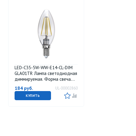
LED-C35-5W-WW-E14-CL-DIM
GLA01TR Лампа светодиодная
диммируемая. Форма свеча.
прозрачная. Серия Air. Теплый
184
руб.
UL-00002860
белый свет 3000K. Картон. ТМ
Uniel
КУПИТЬ