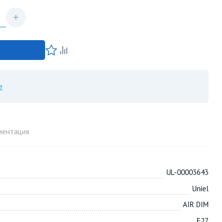
е
ментация
UL-00003643
Uniel
AIR DIM
E27