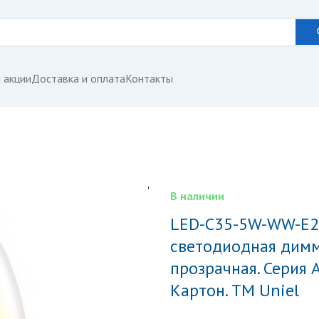
 акции
Доставка и оплата
Контакты
В наличии
LED-C35-5W-WW-E27-CL-DIM GLA01TR Лампа
светодиодная димм
прозрачная. Серия A
Картон. ТМ Uniel