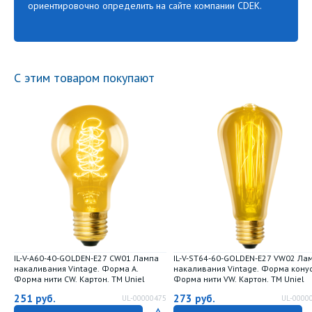
ориентировочно определить на сайте компании CDEK.
С этим товаром покупают
IL-V-A60-40-GOLDEN-E27 CW01 Лампа
IL-V-ST64-60-GOLDEN-E27 VW02 Ла
накаливания Vintage. Форма A.
накаливания Vintage. Форма конус
Форма нити CW. Картон. ТМ Uniel
Форма нити VW. Картон. ТМ Uniel
251
руб.
273
руб.
UL-00000475
UL-0000