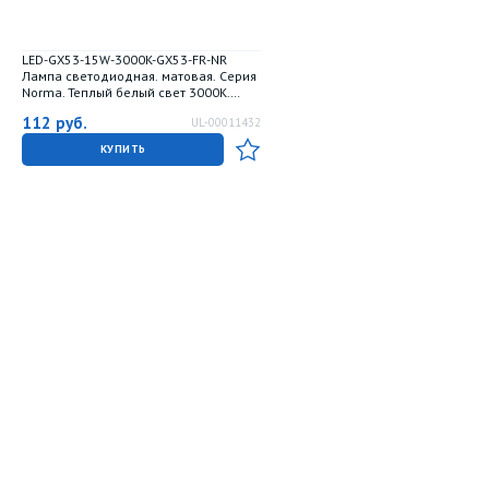
LED-GX53-15W-3000K-GX53-FR-NR
Лампа светодиодная. матовая. Серия
Norma. Теплый белый свет 3000K.
Картон. ТМ Volpe
112
руб.
UL-00011432
КУПИТЬ