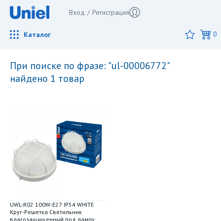
Вход
/
Регистрация
Каталог
0
при поиске по фразе: "ul-00006772"
найдено 1 товар
UWL-R02 100W-E27 IP54 WHITE
Kруг-Решетка Светильник
влагозащищенный под лампу