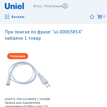
Вход
/
Регистрация
Каталог
0
при поиске по фразе: "ul-00003854"
найдено 1 товар
Распродажа
UCX-PT2-Y90-120 WHITE 1 STICKER
Провод для подключения
светильника ULY-P9x к сети 220В.