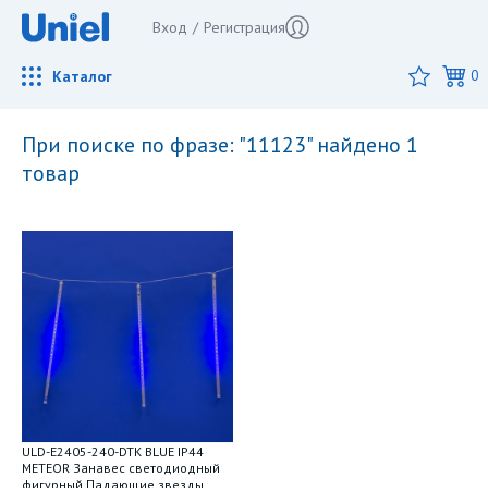
Вход
/
Регистрация
Каталог
0
при поиске по фразе: "11123" найдено 1
товар
ULD-E2405-240-DTK BLUE IP44
METEOR Занавес светодиодный
фигурный Падающие звезды.