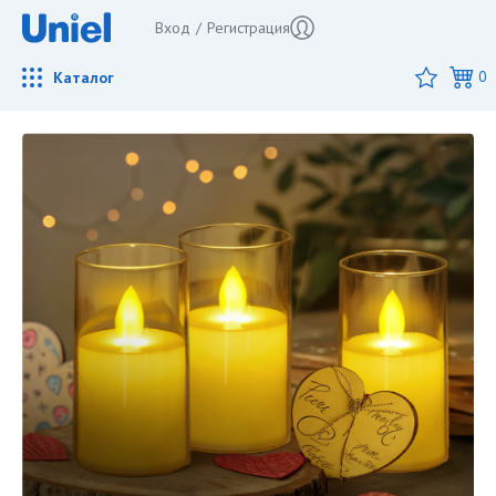
Вход
/
Регистрация
Каталог
0